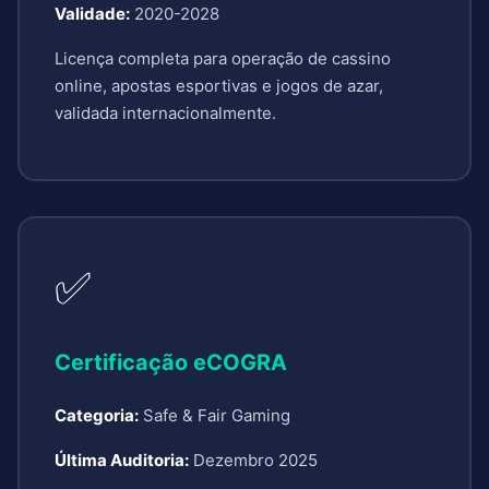
Validade:
2020-2028
Licença completa para operação de cassino
online, apostas esportivas e jogos de azar,
validada internacionalmente.
✅
Certificação eCOGRA
Categoria:
Safe & Fair Gaming
Última Auditoria:
Dezembro 2025