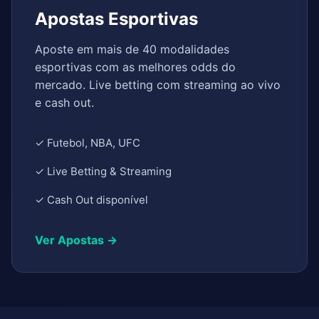
Apostas Esportivas
Aposte em mais de 40 modalidades
esportivas com as melhores odds do
mercado. Live betting com streaming ao vivo
e cash out.
✓ Futebol, NBA, UFC
✓ Live Betting & Streaming
✓ Cash Out disponível
Ver Apostas →