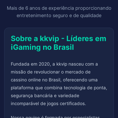
Mais de 6 anos de experiência proporcionando
entretenimento seguro e de qualidade
Sobre a kkvip - Líderes em
iGaming no Brasil
Fundada em 2020, a kkvip nasceu com a
missão de revolucionar o mercado de
cassino online no Brasil, oferecendo uma
plataforma que combina tecnologia de ponta,
segurança bancária e variedade
incomparável de jogos certificados.
Nossa equipe é formada por especialistas