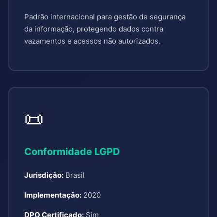
Padrão internacional para gestão de segurança
da informação, protegendo dados contra
vazamentos e acessos não autorizados.
📜
Conformidade LGPD
Jurisdição:
Brasil
Implementação:
2020
DPO Certificado:
Sim