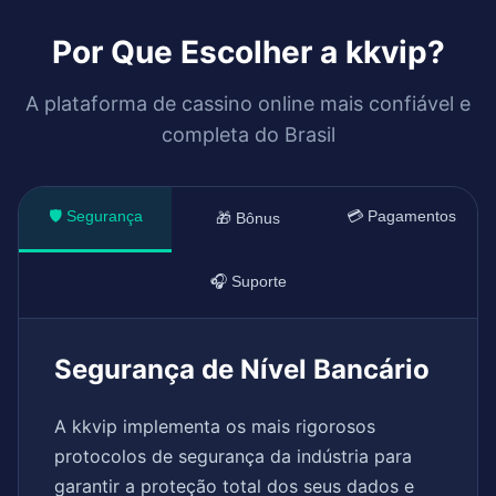
Por Que Escolher a kkvip?
A plataforma de cassino online mais confiável e
completa do Brasil
🛡️ Segurança
💳 Pagamentos
🎁 Bônus
🎧 Suporte
Segurança de Nível Bancário
A kkvip implementa os mais rigorosos
protocolos de segurança da indústria para
garantir a proteção total dos seus dados e