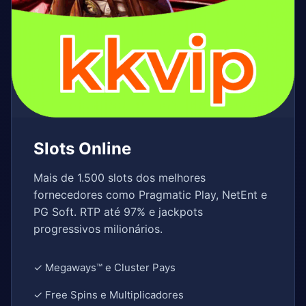
Slots Online
Mais de 1.500 slots dos melhores
fornecedores como Pragmatic Play, NetEnt e
PG Soft. RTP até 97% e jackpots
progressivos milionários.
✓ Megaways™ e Cluster Pays
✓ Free Spins e Multiplicadores