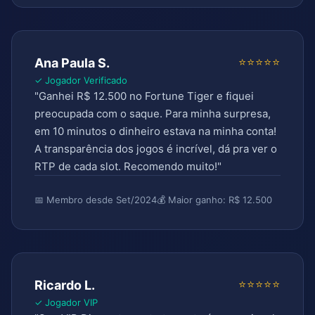
⭐⭐⭐⭐⭐
Ana Paula S.
✓ Jogador Verificado
"Ganhei R$ 12.500 no Fortune Tiger e fiquei
preocupada com o saque. Para minha surpresa,
em 10 minutos o dinheiro estava na minha conta!
A transparência dos jogos é incrível, dá pra ver o
RTP de cada slot. Recomendo muito!"
📅 Membro desde Set/2024
💰 Maior ganho: R$ 12.500
⭐⭐⭐⭐⭐
Ricardo L.
✓ Jogador VIP